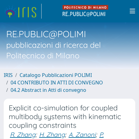
RE.PUBLIC@POLIMI
pubblicazioni di ricerca del
Politecnico di Milano
IRIS
Catalogo Pubblicazioni POLIMI
04 CONTRIBUTO IN ATTI DI CONVEGNO
04.2 Abstract in Atti di convegno
Explicit co-simulation for coupled
multibody systems with kinematic
coupling constraints
R. Zhang
;
H. Zhang
;
A. Zanoni
;
P.