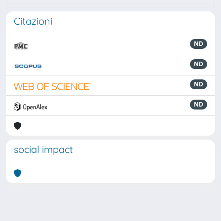
Citazioni
ND
ND
ND
ND
social impact