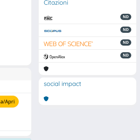
Citazioni
ND
ND
ND
ND
social impact
a/Apri