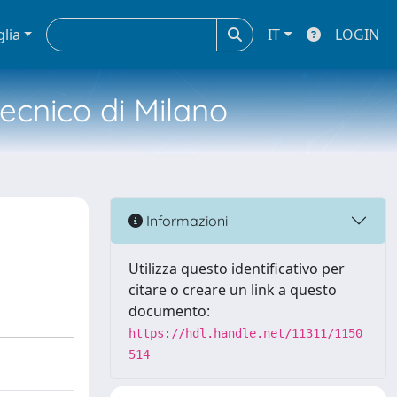
glia
IT
LOGIN
tecnico di Milano
Informazioni
Utilizza questo identificativo per
citare o creare un link a questo
documento:
https://hdl.handle.net/11311/1150
514