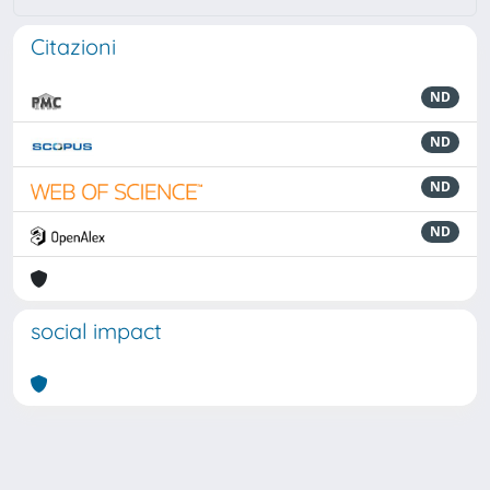
Citazioni
ND
ND
ND
ND
social impact