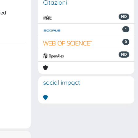
Citazioni
ted
ND
1
0
ND
social impact