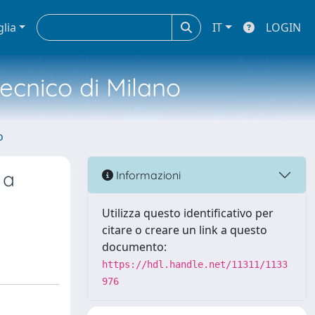
glia
IT
LOGIN
tecnico di Milano
o
 a
Informazioni
Utilizza questo identificativo per
citare o creare un link a questo
documento:
https://hdl.handle.net/11311/1133
976