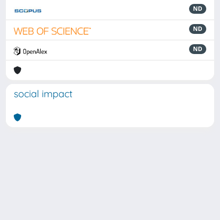
ND
ND
ND
social impact
Powered by
IRIS
-
about IRIS
-