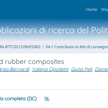
Home
Sfo
licazioni di ricerca del Poli
IN ATTI DI CONVEGNO
04.1 Contributo in Atti di convegn
d rubber composites
rea Bernardi
;
Valeria Cipolletti
;
Giulia Peli
;
Danie
a completa (DC)