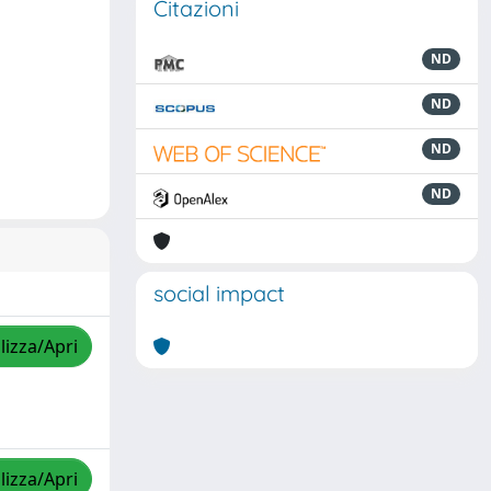
Citazioni
ND
ND
ND
ND
social impact
lizza/Apri
lizza/Apri