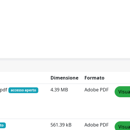
Dimensione
Formato
.pdf
4.39 MB
Adobe PDF
accesso aperto
Visua
561.39 kB
Adobe PDF
to
Visua