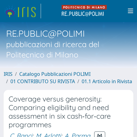
RE.PUBLIC@POLIMI
pubblicazioni di ricerca del
Politecnico di Milano
IRIS
Catalogo Pubblicazioni POLIMI
01 CONTRIBUTO SU RIVISTA
01.1 Articolo in Rivista
Coverage versus generosity:
Comparing eligibility and need
assessment in six cash‐for‐care
programmes
C. Ranci
;
M. Arlotti
;
A. Parma