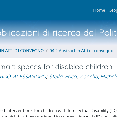
Home
Sfo
licazioni di ricerca del Poli
IN ATTI DI CONVEGNO
04.2 Abstract in Atti di convegno
smart spaces for disabled children
RDO, ALESSANDRO
;
Stella, Erica
;
Zanella, Michel
nterventions for children with Intellectual Disability (ID
m, which has been designed in cooperation with ID speciali