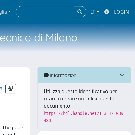
glia
IT
LOGIN
tecnico di Milano
Informazioni
e
Utilizza questo identificativo per
citare o creare un link a questo
documento:
https://hdl.handle.net/11311/1039
430
). The paper
sts and