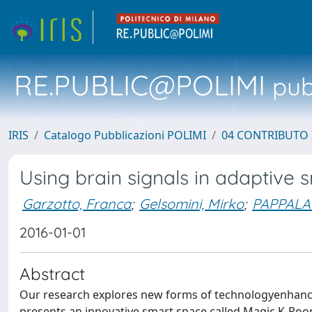
RE.PUBLIC@POLIMI
pubb
IRIS
Catalogo Pubblicazioni POLIMI
04 CONTRIBUTO 
Using brain signals in adaptive 
Garzotto, Franca
;
Gelsomini, Mirko
;
PAPPALA
2016-01-01
Abstract
Our research explores new forms of technologyenhanced i
presents an innovative smart space called Magic K-Roo