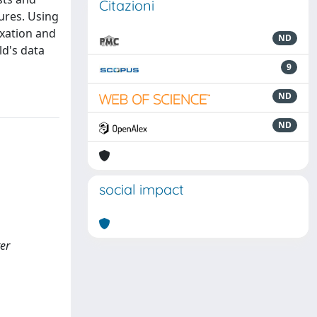
Citazioni
ures. Using
axation and
ND
ld's data
9
ND
ND
social impact
ter