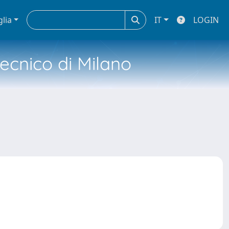
glia
IT
LOGIN
tecnico di Milano