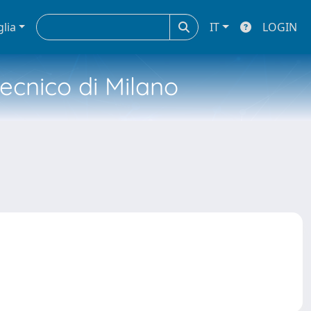
glia
IT
LOGIN
tecnico di Milano