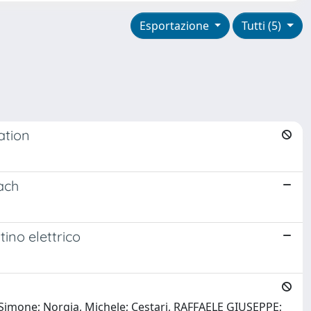
Esportazione
Tutti (5)
ation
ach
ino elettrico
, Simone; Norgia, Michele; Cestari, RAFFAELE GIUSEPPE;