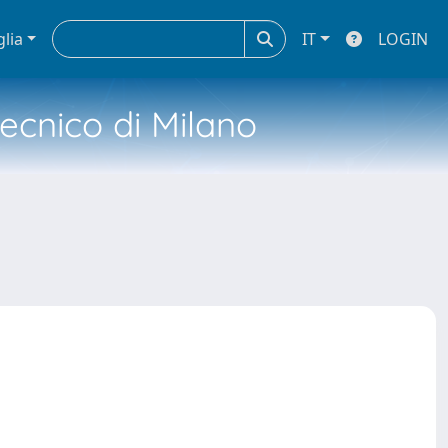
glia
IT
LOGIN
tecnico di Milano