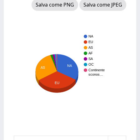
Salva come PNG
Salva come JPEG
NA
EU
AS
AF
SA
OC
NA
AS
Continente
sconos…
EU