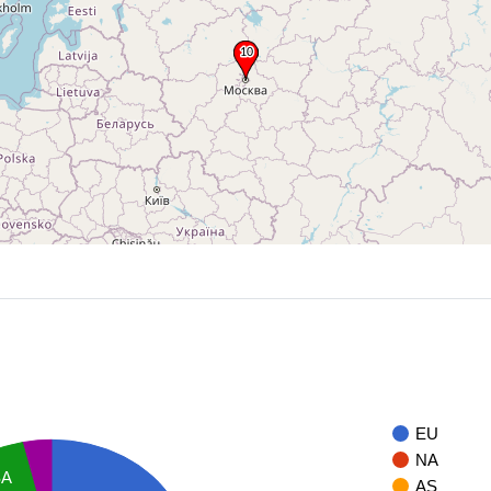
EU
NA
SA
AS