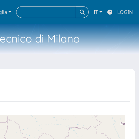
glia
IT
LOGIN
tecnico di Milano