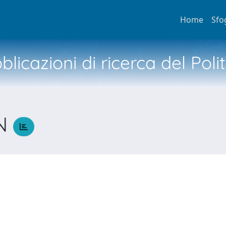
Home
Sfo
licazioni di ricerca del Poli
AN