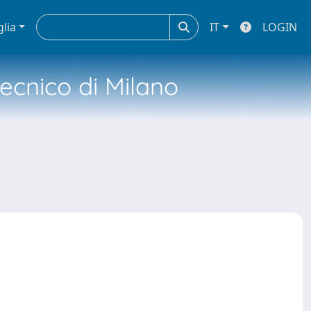
glia
IT
LOGIN
tecnico di Milano