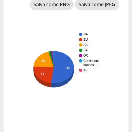
Salva come PNG
Salva come JPEG
NA
EU
AS
SA
OC
AS
Continente
sconos…
NA
AF
EU