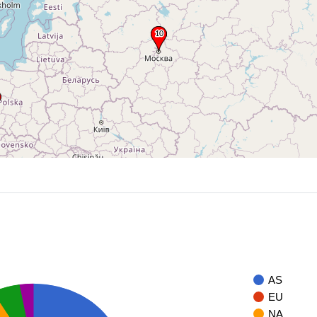
AS
EU
NA