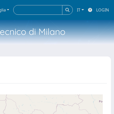
glia
IT
LOGIN
tecnico di Milano