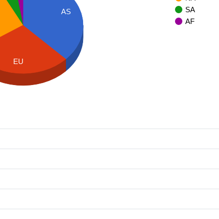
SA
AS
AF
EU