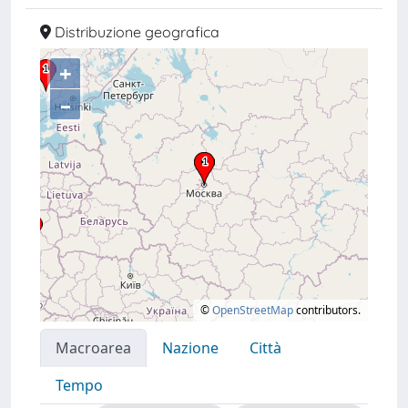
Distribuzione geografica
+
–
©
OpenStreetMap
contributors.
Macroarea
Nazione
Città
Tempo