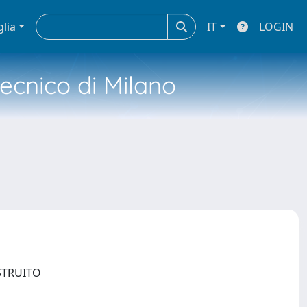
glia
IT
LOGIN
tecnico di Milano
OSTRUITO