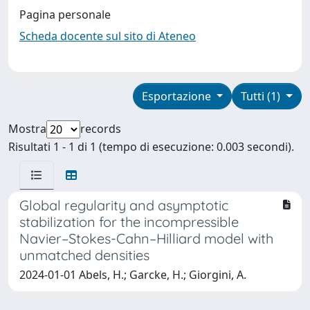
Pagina personale
Scheda docente sul sito di Ateneo
Esportazione
Tutti (1)
Mostra
records
Risultati 1 - 1 di 1 (tempo di esecuzione: 0.003 secondi).
Global regularity and asymptotic
stabilization for the incompressible
Navier–Stokes-Cahn–Hilliard model with
unmatched densities
2024-01-01 Abels, H.; Garcke, H.; Giorgini, A.