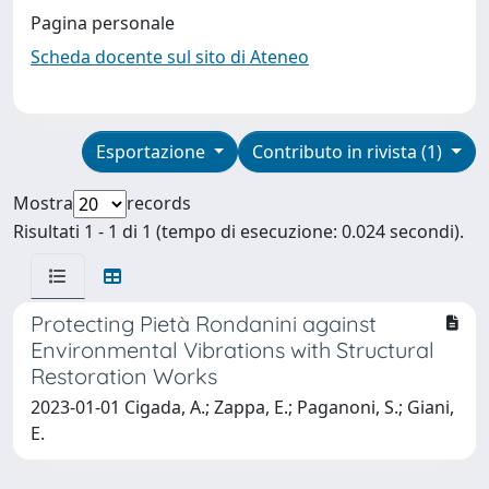
Pagina personale
Scheda docente sul sito di Ateneo
Esportazione
Contributo in rivista (1)
Mostra
records
Risultati 1 - 1 di 1 (tempo di esecuzione: 0.024 secondi).
Protecting Pietà Rondanini against
Environmental Vibrations with Structural
Restoration Works
2023-01-01 Cigada, A.; Zappa, E.; Paganoni, S.; Giani,
E.