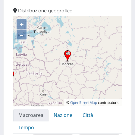
Distribuzione geografica
+
–
©
OpenStreetMap
contributors.
Macroarea
Nazione
Città
Tempo