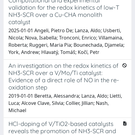
Computational and experimental
validation for the redox kinetics of low-T
NH3-SCR over a Cu-CHA monolith
catalyst
2025-01-01 Angeli, Pietro De; Lanza, Aldo; Usberti,
Nicola; Nova, Isabella; Tronconi, Enrico; Villamaina,
Roberta; Ruggeri, Maria Pia; Bounechada, Djamela;
York, Andrew; Hlavatý, Tomáš; Kočí, Petr
An investigation on the redox kinetics of
NH3-SCR over a V/Mo/Ti catalyst:
Evidence of a direct role of NO in the re-
oxidation step
2019-01-01 Beretta, Alessandra; Lanza, Aldo; Lietti,
Luca; Alcove Clave, Silvia; Collier, Jillian; Nash,
Michael
HCl-doping of V/TiO2-based catalysts
reveals the promotion of NH3-SCR and