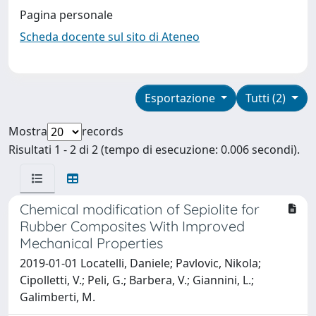
Pagina personale
Scheda docente sul sito di Ateneo
Esportazione
Tutti (2)
Mostra
records
Risultati 1 - 2 di 2 (tempo di esecuzione: 0.006 secondi).
Chemical modification of Sepiolite for
Rubber Composites With Improved
Mechanical Properties
2019-01-01 Locatelli, Daniele; Pavlovic, Nikola;
Cipolletti, V.; Peli, G.; Barbera, V.; Giannini, L.;
Galimberti, M.