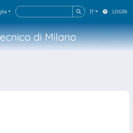
glia
IT
LOGIN
tecnico di Milano