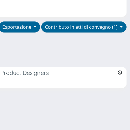
Esportazione
Contributo in atti di convegno (1)
y Product Designers