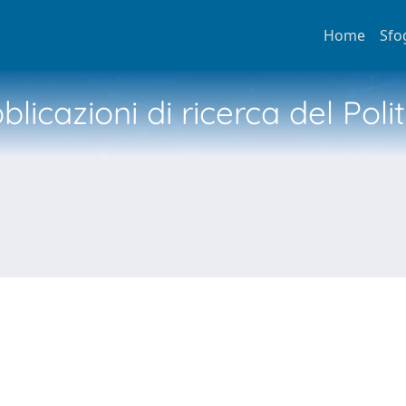
Home
Sfo
licazioni di ricerca del Poli
N