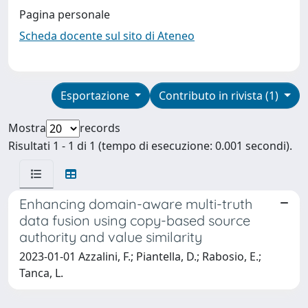
Pagina personale
Scheda docente sul sito di Ateneo
Esportazione
Contributo in rivista (1)
Mostra
records
Risultati 1 - 1 di 1 (tempo di esecuzione: 0.001 secondi).
Enhancing domain-aware multi-truth
data fusion using copy-based source
authority and value similarity
2023-01-01 Azzalini, F.; Piantella, D.; Rabosio, E.;
Tanca, L.