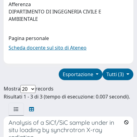
Afferenza
DIPARTIMENTO DI INGEGNERIA CIVILE E
AMBIENTALE
Pagina personale
Scheda docente sul sito di Ateneo
Esportazione
Tutti (3)
Mostra
records
Risultati 1 - 3 di 3 (tempo di esecuzione: 0.007 secondi).
Analysis of a SiCf/SiC sample under in
situ loading by synchrotron X-ray