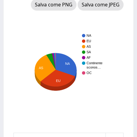
Salva come PNG
Salva come JPEG
NA
EU
AS
SA
AF
Continente
NA
sconos…
AS
OC
EU