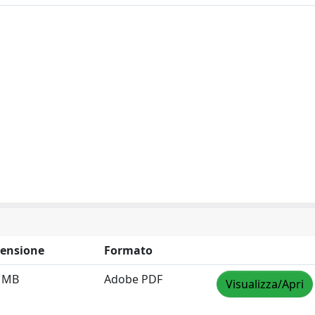
ensione
Formato
7 MB
Adobe PDF
Visualizza/Apri