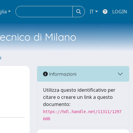
glia
IT
LOGIN
tecnico di Milano
o
Informazioni
Utilizza questo identificativo per
citare o creare un link a questo
documento:
https://hdl.handle.net/11311/1297
600