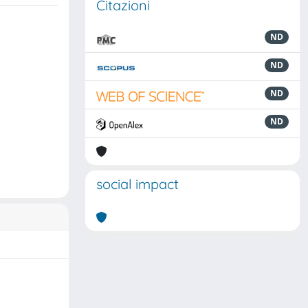
Citazioni
ND
ND
ND
ND
social impact