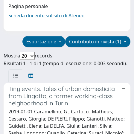
Pagina personale
Scheda docente sul sito di Ateneo
Esportazione
Contributo in rivista (1)
Mostra
records
Risultati 1 - 1 di 1 (tempo di esecuzione: 0.003 secondi).
Tiny events. Tales of urban domesticità
from Lingotto, a former working-class
neighborhood in Turin
2019-01-01 Caramellino, G.; Cartocci, Matheus;
Cestaro, Giorgia; DE PIERI, Filippo; Gianotti, Matteo;
Guidetti, Elena; La DELFA, Giulia; Lanteri, Silvia;
Sasha, Londono; Quaglio, Caterina; Suraci, Niccolo';