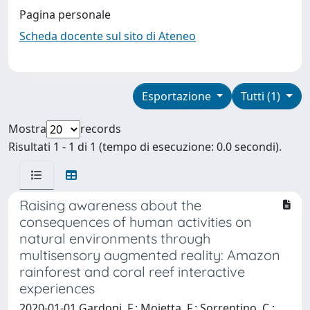
Pagina personale
Scheda docente sul sito di Ateneo
Esportazione
Tutti (1)
Mostra
records
Risultati 1 - 1 di 1 (tempo di esecuzione: 0.0 secondi).
Raising awareness about the
consequences of human activities on
natural environments through
multisensory augmented reality: Amazon
rainforest and coral reef interactive
experiences
2020-01-01 Gardoni, F.; Mojetta, F.; Sorrentino, C.;