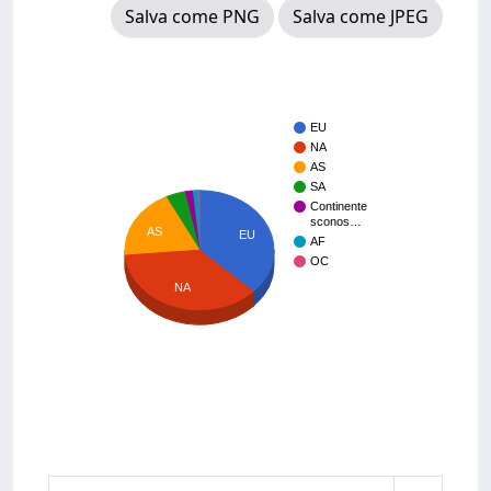
Salva come PNG
Salva come JPEG
EU
NA
AS
SA
Continente
sconos…
AS
EU
AF
OC
NA