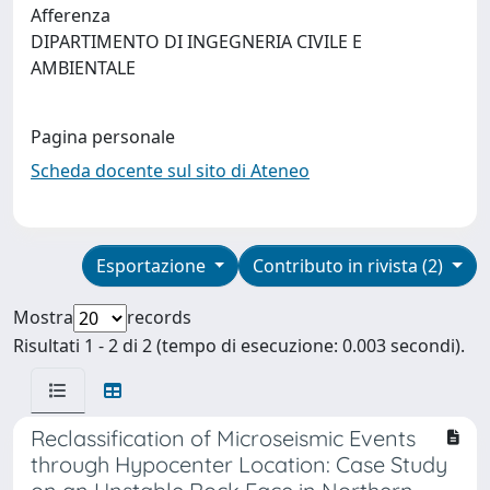
Afferenza
DIPARTIMENTO DI INGEGNERIA CIVILE E
AMBIENTALE
Pagina personale
Scheda docente sul sito di Ateneo
Esportazione
Contributo in rivista (2)
Mostra
records
Risultati 1 - 2 di 2 (tempo di esecuzione: 0.003 secondi).
Reclassification of Microseismic Events
through Hypocenter Location: Case Study