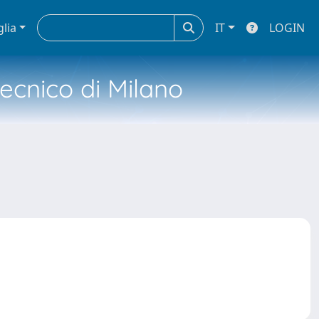
glia
IT
LOGIN
tecnico di Milano