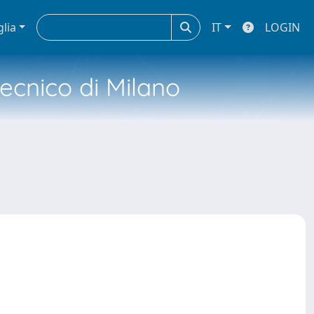
glia
IT
LOGIN
tecnico di Milano