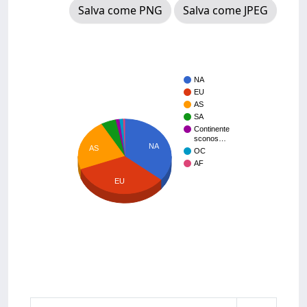
Salva come PNG
Salva come JPEG
NA
EU
AS
SA
Continente
sconos…
NA
AS
OC
AF
EU