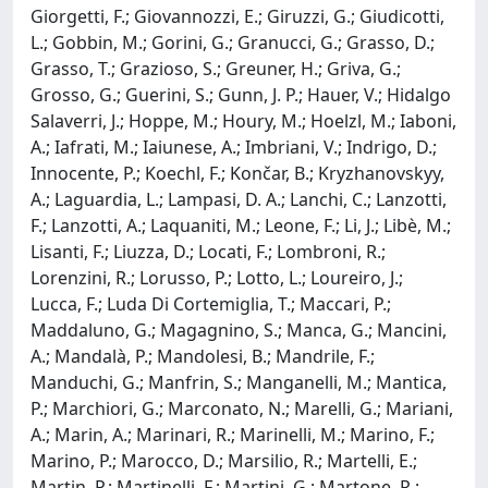
Giorgetti, F.; Giovannozzi, E.; Giruzzi, G.; Giudicotti,
L.; Gobbin, M.; Gorini, G.; Granucci, G.; Grasso, D.;
Grasso, T.; Grazioso, S.; Greuner, H.; Griva, G.;
Grosso, G.; Guerini, S.; Gunn, J. P.; Hauer, V.; Hidalgo
Salaverri, J.; Hoppe, M.; Houry, M.; Hoelzl, M.; Iaboni,
A.; Iafrati, M.; Iaiunese, A.; Imbriani, V.; Indrigo, D.;
Innocente, P.; Koechl, F.; Končar, B.; Kryzhanovskyy,
A.; Laguardia, L.; Lampasi, D. A.; Lanchi, C.; Lanzotti,
F.; Lanzotti, A.; Laquaniti, M.; Leone, F.; Li, J.; Libè, M.;
Lisanti, F.; Liuzza, D.; Locati, F.; Lombroni, R.;
Lorenzini, R.; Lorusso, P.; Lotto, L.; Loureiro, J.;
Lucca, F.; Luda Di Cortemiglia, T.; Maccari, P.;
Maddaluno, G.; Magagnino, S.; Manca, G.; Mancini,
A.; Mandalà, P.; Mandolesi, B.; Mandrile, F.;
Manduchi, G.; Manfrin, S.; Manganelli, M.; Mantica,
P.; Marchiori, G.; Marconato, N.; Marelli, G.; Mariani,
A.; Marin, A.; Marinari, R.; Marinelli, M.; Marino, F.;
Marino, P.; Marocco, D.; Marsilio, R.; Martelli, E.;
Martin, P.; Martinelli, F.; Martini, G.; Martone, R.;