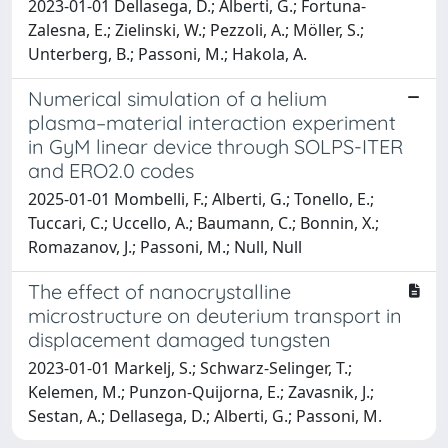
2023-01-01 Dellasega, D.; Alberti, G.; Fortuna-
Zalesna, E.; Zielinski, W.; Pezzoli, A.; Möller, S.;
Unterberg, B.; Passoni, M.; Hakola, A.
Numerical simulation of a helium
plasma–material interaction experiment
in GyM linear device through SOLPS-ITER
and ERO2.0 codes
2025-01-01 Mombelli, F.; Alberti, G.; Tonello, E.;
Tuccari, C.; Uccello, A.; Baumann, C.; Bonnin, X.;
Romazanov, J.; Passoni, M.; Null, Null
The effect of nanocrystalline
microstructure on deuterium transport in
displacement damaged tungsten
2023-01-01 Markelj, S.; Schwarz-Selinger, T.;
Kelemen, M.; Punzon-Quijorna, E.; Zavasnik, J.;
Sestan, A.; Dellasega, D.; Alberti, G.; Passoni, M.