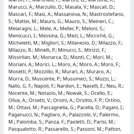
Marucci, A.; Marzullo, D.; Masala, V.; Mascali, D.;
Mascari, F.; Masi, A.; Massanova, N.; Mastrostefano,
S.; Mattei, M.; Mauro, G.; Mauro, S.; Meineri, C.;
Melaragni, L.; Mele, A.; Meller, P.; Meloni, S.;
Menicucci, I.; Messina, G.; Mezi, L.; Miccichè, G.;
Micheletti, M.; Migliori, S.; Milanesio, D.; Milazzo, F.;
Milazzo, R.; Minelli, P.; Minucci, S.; Mirizzi, F.;
Missirlian, M.; Monarca, D.; Monti, C.; Mori, M.;
Moriani, A.; Morici, L.; Moro, A.; Moro, A.; Moro, F.;
Mosetti, P.; Mozzillo, R.; Murari, A.; Muraro, A.;
Murra, D.; Muscente, P.; Musumeci, S.; Muzzi, L.;
Nallo, G. F.; Napoli, F.; Nardon, E.; Naselli, E.; Neu, R.;
Nocente, M.; Notazio, M.; Nowak, S.; Ocello, E.;
Oliva, A.; Orsetti, V.; Orsini, A.; Orsitto, F. P.; Ortino,
M.; Ottavi, M.; Paccagnella, G.; Pacella, D.; Pagani, I.;
Paganucci, N.; Pagliaro, A.; Palazzolo, V.; Palermo,
M.; Palomba, S.; Panza, F.; Paoletti, D.; Parisi, M.;
Pasqualotto, R.; Passarello, S.; Passoni, M.; Patton,