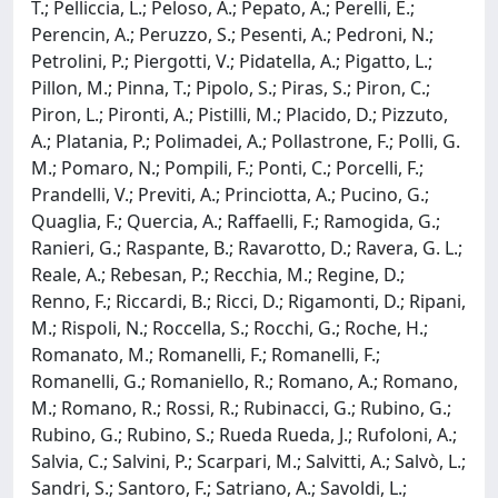
T.; Pelliccia, L.; Peloso, A.; Pepato, A.; Perelli, E.;
Perencin, A.; Peruzzo, S.; Pesenti, A.; Pedroni, N.;
Petrolini, P.; Piergotti, V.; Pidatella, A.; Pigatto, L.;
Pillon, M.; Pinna, T.; Pipolo, S.; Piras, S.; Piron, C.;
Piron, L.; Pironti, A.; Pistilli, M.; Placido, D.; Pizzuto,
A.; Platania, P.; Polimadei, A.; Pollastrone, F.; Polli, G.
M.; Pomaro, N.; Pompili, F.; Ponti, C.; Porcelli, F.;
Prandelli, V.; Previti, A.; Princiotta, A.; Pucino, G.;
Quaglia, F.; Quercia, A.; Raffaelli, F.; Ramogida, G.;
Ranieri, G.; Raspante, B.; Ravarotto, D.; Ravera, G. L.;
Reale, A.; Rebesan, P.; Recchia, M.; Regine, D.;
Renno, F.; Riccardi, B.; Ricci, D.; Rigamonti, D.; Ripani,
M.; Rispoli, N.; Roccella, S.; Rocchi, G.; Roche, H.;
Romanato, M.; Romanelli, F.; Romanelli, F.;
Romanelli, G.; Romaniello, R.; Romano, A.; Romano,
M.; Romano, R.; Rossi, R.; Rubinacci, G.; Rubino, G.;
Rubino, G.; Rubino, S.; Rueda Rueda, J.; Rufoloni, A.;
Salvia, C.; Salvini, P.; Scarpari, M.; Salvitti, A.; Salvò, L.;
Sandri, S.; Santoro, F.; Satriano, A.; Savoldi, L.;