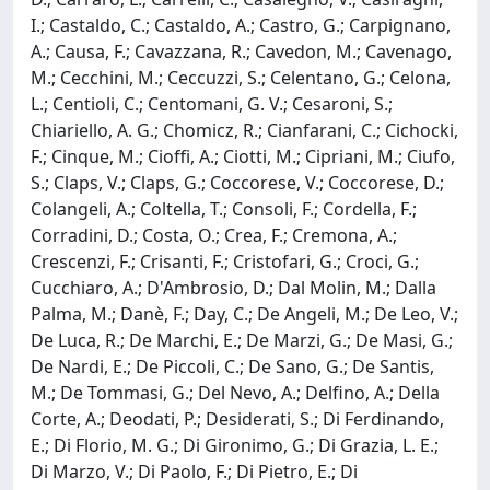
I.; Castaldo, C.; Castaldo, A.; Castro, G.; Carpignano,
A.; Causa, F.; Cavazzana, R.; Cavedon, M.; Cavenago,
M.; Cecchini, M.; Ceccuzzi, S.; Celentano, G.; Celona,
L.; Centioli, C.; Centomani, G. V.; Cesaroni, S.;
Chiariello, A. G.; Chomicz, R.; Cianfarani, C.; Cichocki,
F.; Cinque, M.; Cioffi, A.; Ciotti, M.; Cipriani, M.; Ciufo,
S.; Claps, V.; Claps, G.; Coccorese, V.; Coccorese, D.;
Colangeli, A.; Coltella, T.; Consoli, F.; Cordella, F.;
Corradini, D.; Costa, O.; Crea, F.; Cremona, A.;
Crescenzi, F.; Crisanti, F.; Cristofari, G.; Croci, G.;
Cucchiaro, A.; D'Ambrosio, D.; Dal Molin, M.; Dalla
Palma, M.; Danè, F.; Day, C.; De Angeli, M.; De Leo, V.;
De Luca, R.; De Marchi, E.; De Marzi, G.; De Masi, G.;
De Nardi, E.; De Piccoli, C.; De Sano, G.; De Santis,
M.; De Tommasi, G.; Del Nevo, A.; Delfino, A.; Della
Corte, A.; Deodati, P.; Desiderati, S.; Di Ferdinando,
E.; Di Florio, M. G.; Di Gironimo, G.; Di Grazia, L. E.;
Di Marzo, V.; Di Paolo, F.; Di Pietro, E.; Di