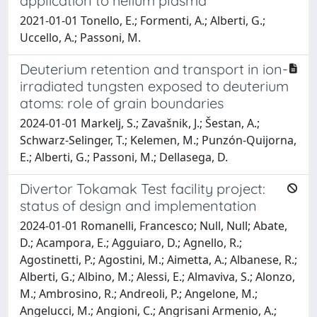
application to helium plasma
2021-01-01 Tonello, E.; Formenti, A.; Alberti, G.;
Uccello, A.; Passoni, M.
Deuterium retention and transport in ion-
irradiated tungsten exposed to deuterium
atoms: role of grain boundaries
2024-01-01 Markelj, S.; Zavašnik, J.; Šestan, A.;
Schwarz-Selinger, T.; Kelemen, M.; Punzón-Quijorna,
E.; Alberti, G.; Passoni, M.; Dellasega, D.
Divertor Tokamak Test facility project:
status of design and implementation
2024-01-01 Romanelli, Francesco; Null, Null; Abate,
D.; Acampora, E.; Agguiaro, D.; Agnello, R.;
Agostinetti, P.; Agostini, M.; Aimetta, A.; Albanese, R.;
Alberti, G.; Albino, M.; Alessi, E.; Almaviva, S.; Alonzo,
M.; Ambrosino, R.; Andreoli, P.; Angelone, M.;
Angelucci, M.; Angioni, C.; Angrisani Armenio, A.;