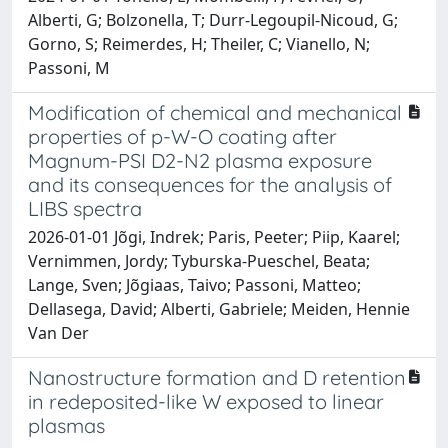
Alberti, G; Bolzonella, T; Durr-Legoupil-Nicoud, G;
Gorno, S; Reimerdes, H; Theiler, C; Vianello, N;
Passoni, M
Modification of chemical and mechanical
properties of p-W-O coating after
Magnum-PSI D2-N2 plasma exposure
and its consequences for the analysis of
LIBS spectra
2026-01-01 Jõgi, Indrek; Paris, Peeter; Piip, Kaarel;
Vernimmen, Jordy; Tyburska-Pueschel, Beata;
Lange, Sven; Jõgiaas, Taivo; Passoni, Matteo;
Dellasega, David; Alberti, Gabriele; Meiden, Hennie
Van Der
Nanostructure formation and D retention
in redeposited-like W exposed to linear
plasmas