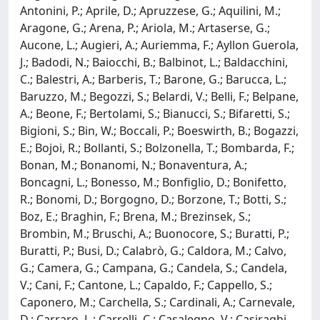
Antonini, P.; Aprile, D.; Apruzzese, G.; Aquilini, M.;
Aragone, G.; Arena, P.; Ariola, M.; Artaserse, G.;
Aucone, L.; Augieri, A.; Auriemma, F.; Ayllon Guerola,
J.; Badodi, N.; Baiocchi, B.; Balbinot, L.; Baldacchini,
C.; Balestri, A.; Barberis, T.; Barone, G.; Barucca, L.;
Baruzzo, M.; Begozzi, S.; Belardi, V.; Belli, F.; Belpane,
A.; Beone, F.; Bertolami, S.; Bianucci, S.; Bifaretti, S.;
Bigioni, S.; Bin, W.; Boccali, P.; Boeswirth, B.; Bogazzi,
E.; Bojoi, R.; Bollanti, S.; Bolzonella, T.; Bombarda, F.;
Bonan, M.; Bonanomi, N.; Bonaventura, A.;
Boncagni, L.; Bonesso, M.; Bonfiglio, D.; Bonifetto,
R.; Bonomi, D.; Borgogno, D.; Borzone, T.; Botti, S.;
Boz, E.; Braghin, F.; Brena, M.; Brezinsek, S.;
Brombin, M.; Bruschi, A.; Buonocore, S.; Buratti, P.;
Buratti, P.; Busi, D.; Calabrò, G.; Caldora, M.; Calvo,
G.; Camera, G.; Campana, G.; Candela, S.; Candela,
V.; Cani, F.; Cantone, L.; Capaldo, F.; Cappello, S.;
Caponero, M.; Carchella, S.; Cardinali, A.; Carnevale,
D.; Carraro, L.; Carrelli, C.; Casalegno, V.; Casiraghi,