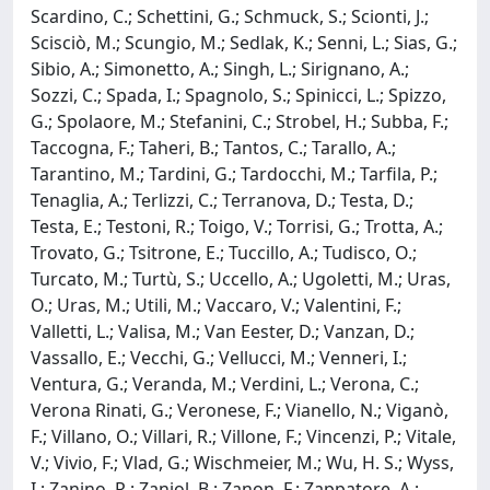
Scardino, C.; Schettini, G.; Schmuck, S.; Scionti, J.;
Scisciò, M.; Scungio, M.; Sedlak, K.; Senni, L.; Sias, G.;
Sibio, A.; Simonetto, A.; Singh, L.; Sirignano, A.;
Sozzi, C.; Spada, I.; Spagnolo, S.; Spinicci, L.; Spizzo,
G.; Spolaore, M.; Stefanini, C.; Strobel, H.; Subba, F.;
Taccogna, F.; Taheri, B.; Tantos, C.; Tarallo, A.;
Tarantino, M.; Tardini, G.; Tardocchi, M.; Tarfila, P.;
Tenaglia, A.; Terlizzi, C.; Terranova, D.; Testa, D.;
Testa, E.; Testoni, R.; Toigo, V.; Torrisi, G.; Trotta, A.;
Trovato, G.; Tsitrone, E.; Tuccillo, A.; Tudisco, O.;
Turcato, M.; Turtù, S.; Uccello, A.; Ugoletti, M.; Uras,
O.; Uras, M.; Utili, M.; Vaccaro, V.; Valentini, F.;
Valletti, L.; Valisa, M.; Van Eester, D.; Vanzan, D.;
Vassallo, E.; Vecchi, G.; Vellucci, M.; Venneri, I.;
Ventura, G.; Veranda, M.; Verdini, L.; Verona, C.;
Verona Rinati, G.; Veronese, F.; Vianello, N.; Viganò,
F.; Villano, O.; Villari, R.; Villone, F.; Vincenzi, P.; Vitale,
V.; Vivio, F.; Vlad, G.; Wischmeier, M.; Wu, H. S.; Wyss,
I.; Zanino, R.; Zaniol, B.; Zanon, F.; Zappatore, A.;