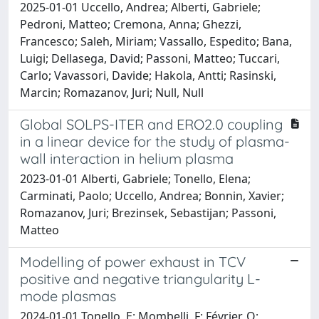
2025-01-01 Uccello, Andrea; Alberti, Gabriele;
Pedroni, Matteo; Cremona, Anna; Ghezzi,
Francesco; Saleh, Miriam; Vassallo, Espedito; Bana,
Luigi; Dellasega, David; Passoni, Matteo; Tuccari,
Carlo; Vavassori, Davide; Hakola, Antti; Rasinski,
Marcin; Romazanov, Juri; Null, Null
Global SOLPS-ITER and ERO2.0 coupling
in a linear device for the study of plasma-
wall interaction in helium plasma
2023-01-01 Alberti, Gabriele; Tonello, Elena;
Carminati, Paolo; Uccello, Andrea; Bonnin, Xavier;
Romazanov, Juri; Brezinsek, Sebastijan; Passoni,
Matteo
Modelling of power exhaust in TCV
positive and negative triangularity L-
mode plasmas
2024-01-01 Tonello, E; Mombelli, F; Février, O;