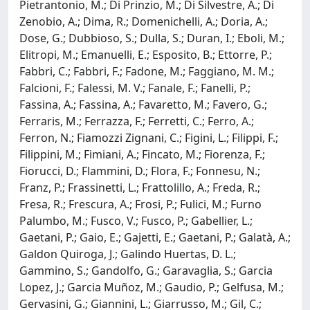
Pietrantonio, M.; Di Prinzio, M.; Di Silvestre, A.; Di
Zenobio, A.; Dima, R.; Domenichelli, A.; Doria, A.;
Dose, G.; Dubbioso, S.; Dulla, S.; Duran, I.; Eboli, M.;
Elitropi, M.; Emanuelli, E.; Esposito, B.; Ettorre, P.;
Fabbri, C.; Fabbri, F.; Fadone, M.; Faggiano, M. M.;
Falcioni, F.; Falessi, M. V.; Fanale, F.; Fanelli, P.;
Fassina, A.; Fassina, A.; Favaretto, M.; Favero, G.;
Ferraris, M.; Ferrazza, F.; Ferretti, C.; Ferro, A.;
Ferron, N.; Fiamozzi Zignani, C.; Figini, L.; Filippi, F.;
Filippini, M.; Fimiani, A.; Fincato, M.; Fiorenza, F.;
Fiorucci, D.; Flammini, D.; Flora, F.; Fonnesu, N.;
Franz, P.; Frassinetti, L.; Frattolillo, A.; Freda, R.;
Fresa, R.; Frescura, A.; Frosi, P.; Fulici, M.; Furno
Palumbo, M.; Fusco, V.; Fusco, P.; Gabellier, L.;
Gaetani, P.; Gaio, E.; Gajetti, E.; Gaetani, P.; Galatà, A.;
Galdon Quiroga, J.; Galindo Huertas, D. L.;
Gammino, S.; Gandolfo, G.; Garavaglia, S.; Garcia
Lopez, J.; Garcia Muñoz, M.; Gaudio, P.; Gelfusa, M.;
Gervasini, G.; Giannini, L.; Giarrusso, M.; Gil, C.;