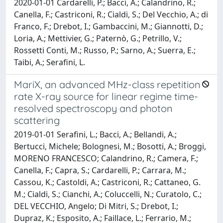
2020-01-01 Cardarelli, P.; Bacci, A.; Calandrino, R.;
Canella, F.; Castriconi, R.; Cialdi, S.; Del Vecchio, A.; di
Franco, F.; Drebot, I.; Gambaccini, M.; Giannotti, D.;
Loria, A.; Mettivier, G.; Paternò, G.; Petrillo, V.;
Rossetti Conti, M.; Russo, P.; Sarno, A.; Suerra, E.;
Taibi, A.; Serafini, L.
MariX, an advanced MHz-class repetition
rate X-ray source for linear regime time-
resolved spectroscopy and photon
scattering
2019-01-01 Serafini, L.; Bacci, A.; Bellandi, A.;
Bertucci, Michele; Bolognesi, M.; Bosotti, A.; Broggi,
MORENO FRANCESCO; Calandrino, R.; Camera, F.;
Canella, F.; Capra, S.; Cardarelli, P.; Carrara, M.;
Cassou, K.; Castoldi, A.; Castriconi, R.; Cattaneo, G.
M.; Cialdi, S.; Cianchi, A.; Coluccelli, N.; Curatolo, C.;
DEL VECCHIO, Angelo; Di Mitri, S.; Drebot, I.;
Dupraz, K.; Esposito, A.; Faillace, L.; Ferrario, M.;