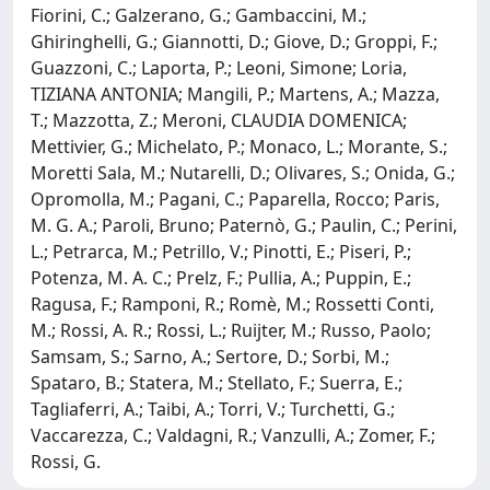
Fiorini, C.; Galzerano, G.; Gambaccini, M.;
Ghiringhelli, G.; Giannotti, D.; Giove, D.; Groppi, F.;
Guazzoni, C.; Laporta, P.; Leoni, Simone; Loria,
TIZIANA ANTONIA; Mangili, P.; Martens, A.; Mazza,
T.; Mazzotta, Z.; Meroni, CLAUDIA DOMENICA;
Mettivier, G.; Michelato, P.; Monaco, L.; Morante, S.;
Moretti Sala, M.; Nutarelli, D.; Olivares, S.; Onida, G.;
Opromolla, M.; Pagani, C.; Paparella, Rocco; Paris,
M. G. A.; Paroli, Bruno; Paternò, G.; Paulin, C.; Perini,
L.; Petrarca, M.; Petrillo, V.; Pinotti, E.; Piseri, P.;
Potenza, M. A. C.; Prelz, F.; Pullia, A.; Puppin, E.;
Ragusa, F.; Ramponi, R.; Romè, M.; Rossetti Conti,
M.; Rossi, A. R.; Rossi, L.; Ruijter, M.; Russo, Paolo;
Samsam, S.; Sarno, A.; Sertore, D.; Sorbi, M.;
Spataro, B.; Statera, M.; Stellato, F.; Suerra, E.;
Tagliaferri, A.; Taibi, A.; Torri, V.; Turchetti, G.;
Vaccarezza, C.; Valdagni, R.; Vanzulli, A.; Zomer, F.;
Rossi, G.