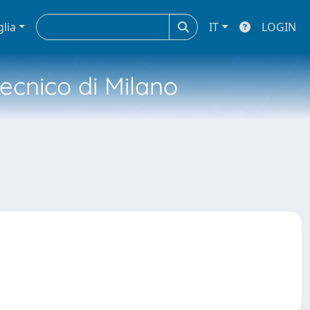
glia
IT
LOGIN
tecnico di Milano