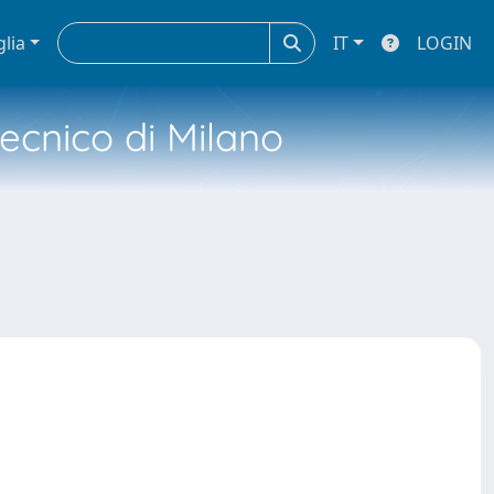
glia
IT
LOGIN
tecnico di Milano