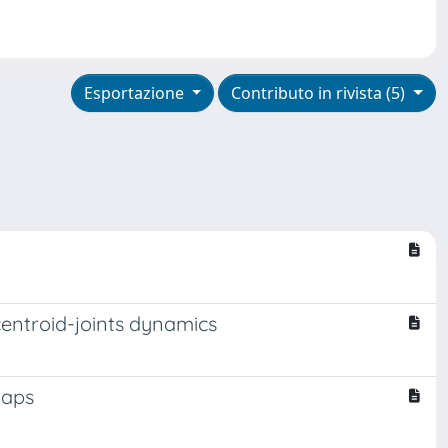
Esportazione
Contributo in rivista (5)
centroid-joints dynamics
Maps