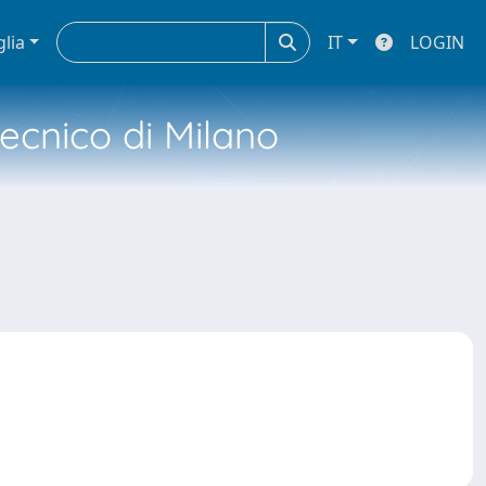
glia
IT
LOGIN
tecnico di Milano