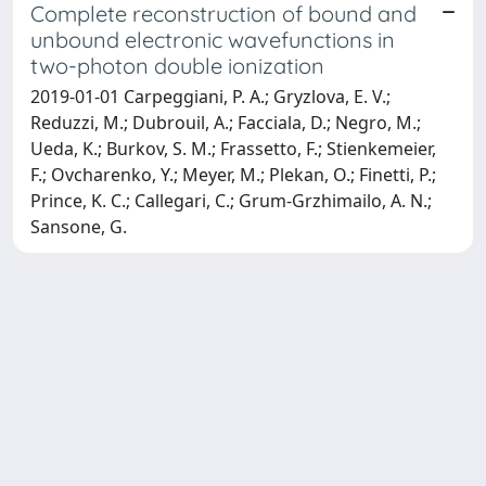
Complete reconstruction of bound and
unbound electronic wavefunctions in
two-photon double ionization
2019-01-01 Carpeggiani, P. A.; Gryzlova, E. V.;
Reduzzi, M.; Dubrouil, A.; Facciala, D.; Negro, M.;
Ueda, K.; Burkov, S. M.; Frassetto, F.; Stienkemeier,
F.; Ovcharenko, Y.; Meyer, M.; Plekan, O.; Finetti, P.;
Prince, K. C.; Callegari, C.; Grum-Grzhimailo, A. N.;
Sansone, G.
Powered by
IRIS
-
about IRIS
-
Utilizzo dei cookie
Copyright © 2026