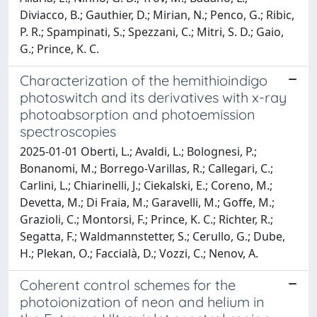
Diviacco, B.; Gauthier, D.; Mirian, N.; Penco, G.; Ribic,
P. R.; Spampinati, S.; Spezzani, C.; Mitri, S. D.; Gaio,
G.; Prince, K. C.
Characterization of the hemithioindigo
photoswitch and its derivatives with x-ray
photoabsorption and photoemission
spectroscopies
2025-01-01 Oberti, L.; Avaldi, L.; Bolognesi, P.;
Bonanomi, M.; Borrego-Varillas, R.; Callegari, C.;
Carlini, L.; Chiarinelli, J.; Ciekalski, E.; Coreno, M.;
Devetta, M.; Di Fraia, M.; Garavelli, M.; Goffe, M.;
Grazioli, C.; Montorsi, F.; Prince, K. C.; Richter, R.;
Segatta, F.; Waldmannstetter, S.; Cerullo, G.; Dube,
H.; Plekan, O.; Faccialà, D.; Vozzi, C.; Nenov, A.
Coherent control schemes for the
photoionization of neon and helium in