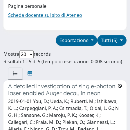
Pagina personale
Scheda docente sul sito di Ateneo
Esportazione
Tutti (5)
Mostra
records
Risultati 1 - 5 di 5 (tempo di esecuzione: 0.008 secondi).
A detailed investigation of single-photon
laser enabled Auger decay in neon
2019-01-01 You, D.; Ueda, K.; Ruberti, M.; Ishikawa,
K. L.; Carpeggiani, P. A.; Csizmadia, T.; Oldal, L. G.; N
G, H.; Sansone, G.; Maroju, P. K.; Kooser, K.;
Callegari, C.; Fraia, M. D.; Plekan, O.; Giannessi, L.;
Allaria, E.; Ninno, G. D.; Trov, M.; Badano, L.;