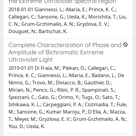
the Extreme Ultraviolet spectral region
2018-01-01 Giannessi, L.; Allaria, E.; Prince, K. C.;
Callegari, C.; Sansone, G.; Ueda, K.; Morishita, T.; Liu,
C. N.; Grum-Grzhimailo, A. N.; Gryzlova, E. V.;
Douguet, N.; Bartschat, K.
Complete Characterization of Phase and
Amplitude of Bichromatic Extreme
Ultraviolet Light
2019-01-01 Di Fraia, M.; Plekan, O.; Callegari, C.;
Prince, K. C.; Giannessi, L.; Allaria, E.; Badano, L.; De
Ninno, G.; Trovo, M.; Diviacco, B.; Gauthier, D.;
Mirian, N.; Penco, G.; Ribic, P. R.; Spampinati, S.;
Spezzani, C.; Gaio, G.; Orimo, Y.; Tugs, O.; Sato, T.;
Ishikawa, K. L.; Carpeggiani, P. A.; Csizmadia, T.; Fule,
M.; Sansone, G.; Kumar Maroju, P.; D'Elia, A.; Mazza,
T.; Meyer, M.; Gryzlova, E. V.; Grum-Grzhimailo, A. N.;
You, D.; Ueda, K.