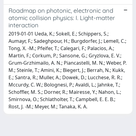
Roadmap on photonic, electronic and
atomic collision physics: I. Light-matter
interaction
2019-01-01 Ueda, K.; Sokell, E.; Schippers, S.;
Aumayr, F.; Sadeghpour, H.; Burgdorfer, J.; Lemell, C.;
Tong, X. -M.; Pfeifer, T.; Calegari, F.; Palacios, A.;
Martin, F.; Corkum, P.; Sansone, G.; Gryzlova, E. V.;
Grum-Grzhimailo, A. N.; Piancastelli, M. N.; Weber, P.
M.; Steinle, T.; Amini, K.; Biegert, J.; Berrah, N.; Kukk,
E.; Santra, R.; Muller, A.; Dowek, D.; Lucchese, R. R.;
Mccurdy, C. W.; Bolognesi, P.; Avaldi, L.; Jahnke, T.;
Schoffler, M. S.; Dorner, R.; Mairesse, Y.; Nahon, L.;
Smirnova, O.; Schlatholter, T.; Campbell, E. E. B.;
Rost, J. -M.; Meyer, M.; Tanaka, K. A.