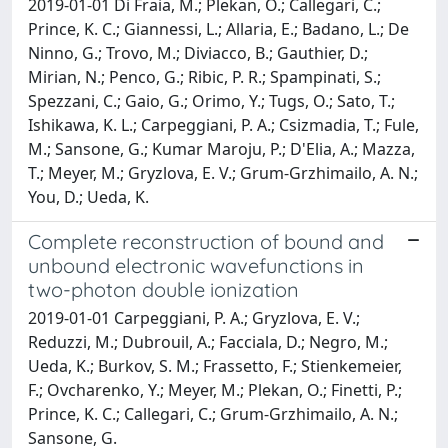
2019-01-01 Di Fraia, M.; Plekan, O.; Callegari, C.;
Prince, K. C.; Giannessi, L.; Allaria, E.; Badano, L.; De
Ninno, G.; Trovo, M.; Diviacco, B.; Gauthier, D.;
Mirian, N.; Penco, G.; Ribic, P. R.; Spampinati, S.;
Spezzani, C.; Gaio, G.; Orimo, Y.; Tugs, O.; Sato, T.;
Ishikawa, K. L.; Carpeggiani, P. A.; Csizmadia, T.; Fule,
M.; Sansone, G.; Kumar Maroju, P.; D'Elia, A.; Mazza,
T.; Meyer, M.; Gryzlova, E. V.; Grum-Grzhimailo, A. N.;
You, D.; Ueda, K.
Complete reconstruction of bound and
unbound electronic wavefunctions in
two-photon double ionization
2019-01-01 Carpeggiani, P. A.; Gryzlova, E. V.;
Reduzzi, M.; Dubrouil, A.; Facciala, D.; Negro, M.;
Ueda, K.; Burkov, S. M.; Frassetto, F.; Stienkemeier,
F.; Ovcharenko, Y.; Meyer, M.; Plekan, O.; Finetti, P.;
Prince, K. C.; Callegari, C.; Grum-Grzhimailo, A. N.;
Sansone, G.