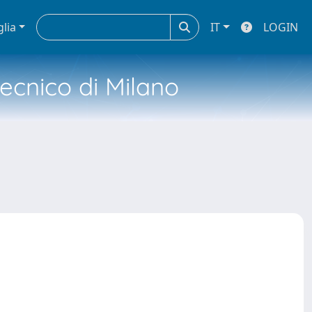
glia
IT
LOGIN
tecnico di Milano