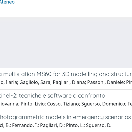
 Ateneo
a multistation MS60 for 3D modelling and structu
, Ilaria; Gagliolo, Sara; Pagliari, Diana; Passoni, Daniele; 
inel-2: tecniche e software a confronto
iovanna; Pinto, Livio; Cosso, Tiziano; Sguerso, Domenico; F
e photogrammetric models in emergency scenarios
, B.; Ferrando, I.; Pagliari, D.; Pinto, L.; Sguerso, D.