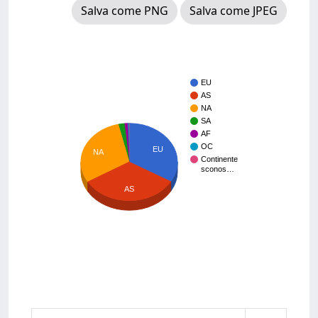
Salva come PNG
Salva come JPEG
EU
AS
NA
SA
AF
OC
EU
NA
Continente
sconos…
AS