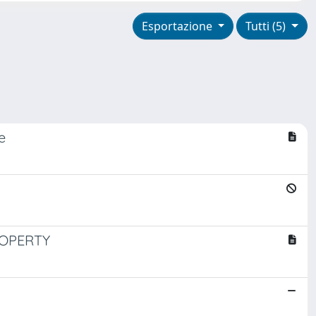
Esportazione
Tutti (5)
e
ROPERTY