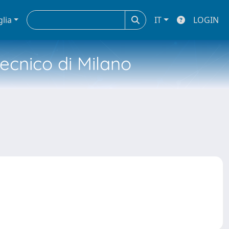
glia
IT
LOGIN
tecnico di Milano