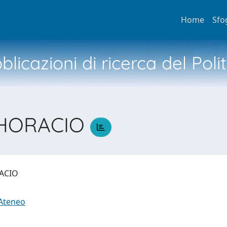
Home
Sfo
licazioni di ricerca del Poli
 HORACIO
RACIO
 Ateneo