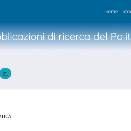
Home
Sfo
licazioni di ricerca del Poli
ATICA