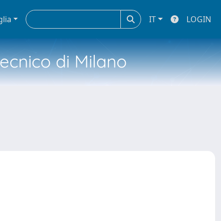
glia
IT
LOGIN
tecnico di Milano