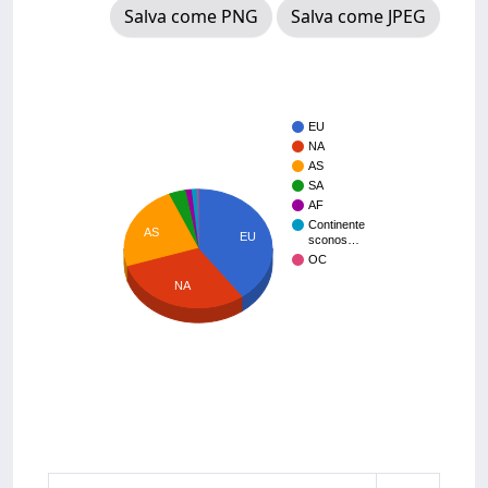
Salva come PNG
Salva come JPEG
EU
NA
AS
SA
AF
Continente
AS
EU
sconos…
OC
NA