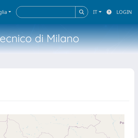
glia
IT
LOGIN
tecnico di Milano