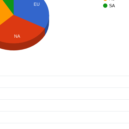
EU
SA
NA