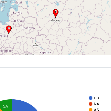
EU
NA
SA
AS