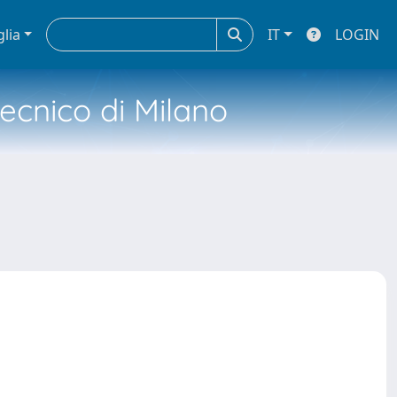
glia
IT
LOGIN
tecnico di Milano